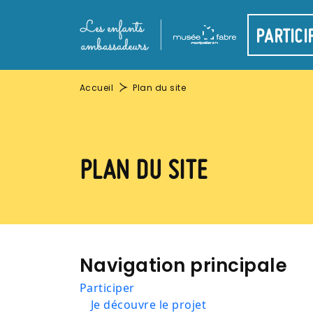
Aller au contenu principal
Panneau de gestion des cookies
Main navigati
PARTICI
Fil d'Ariane
Accueil
Plan du site
PLAN DU SITE
Navigation principale
Participer
Je découvre le projet