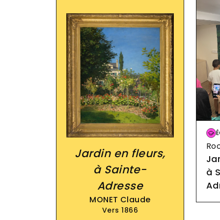
Im
É
Roo
Jardin en fleurs,
Jar
à Sainte-
à 
Adresse
Ad
MONET Claude
Vers 1866