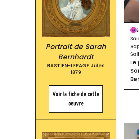
Im
É
Sai
Portrait de Sarah
Bap
Sal
Bernhardt
Le 
BASTIEN-LEPAGE Jules
Sa
1879
Be
Voir la fiche de cette
oeuvre