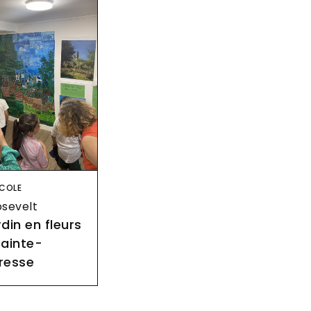
age
COLE
sevelt
din en fleurs
Sainte-
resse