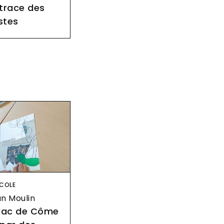
 trace des
stes
age
COLE
n Moulin
 lac de Côme