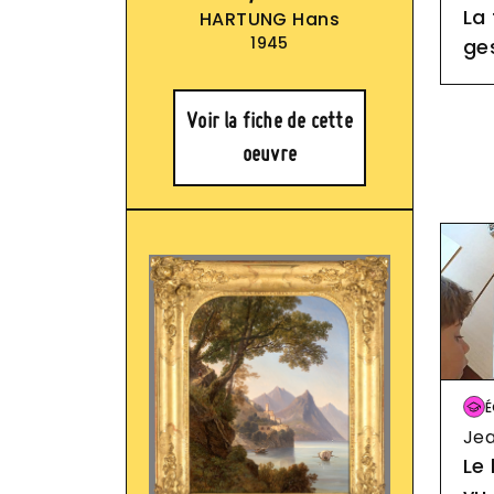
La
HARTUNG Hans
1945
ge
Voir la fiche de cette
oeuvre
Im
É
Jea
Le