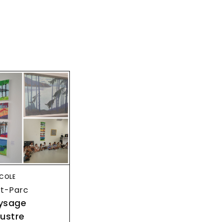
age
COLE
rt-Parc
ysage
custre