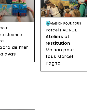
Image
MAISON POUR TOUS
age
COLE
Parcel PAGNOL
nte Jeanne
Ateliers et
rc
restitution
 bord de mer
Maison pour
Palavas
tous Marcel
Pagnol