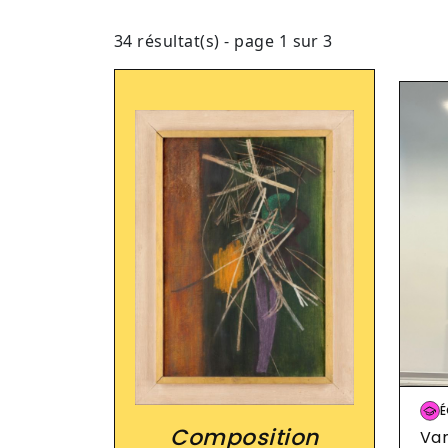
34 résultat(s) - page 1 sur 3
Im
É
Composition
Va