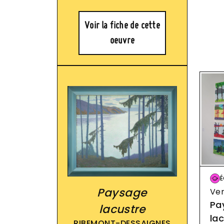
Voir la fiche de cette
oeuvre
Im
É
Paysage
Ve
Pa
lacustre
la
RIBEMONT-DESSAIGNES