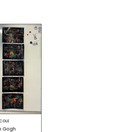
age
COLE
n Gogh