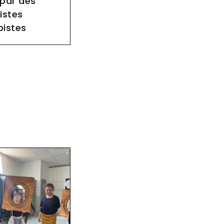
 par des
istes
bistes