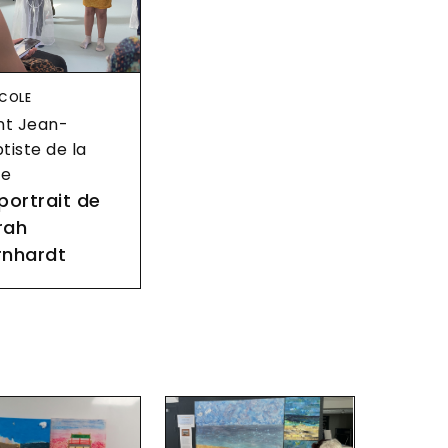
age
COLE
nt Jean-
tiste de la
le
portrait de
rah
rnhardt