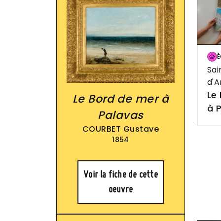
Im
É
Sai
d'A
Le
Le Bord de mer à
à 
Palavas
COURBET Gustave
1854
Voir la fiche de cette
oeuvre