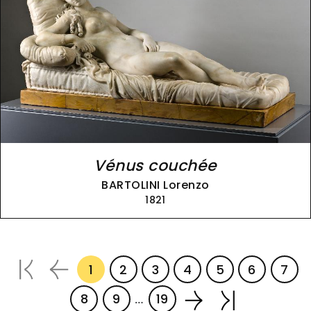
Vénus couchée
BARTOLINI Lorenzo
1821
Pagination
1
2
3
4
5
6
7
Page courante
Page
Page
Page
Page
Page
Pag
8
9
19
…
Page
Page