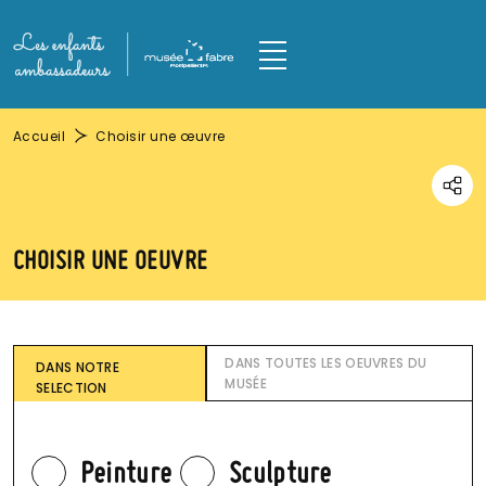
Aller au contenu principal
Panneau de gestion des cookies
M
Fil d'Ariane
Accueil
Choisir une œuvre
Parta
CHOISIR UNE OEUVRE
DANS TOUTES LES OEUVRES DU
DANS NOTRE
MUSÉE
SELECTION
Peinture
Sculpture