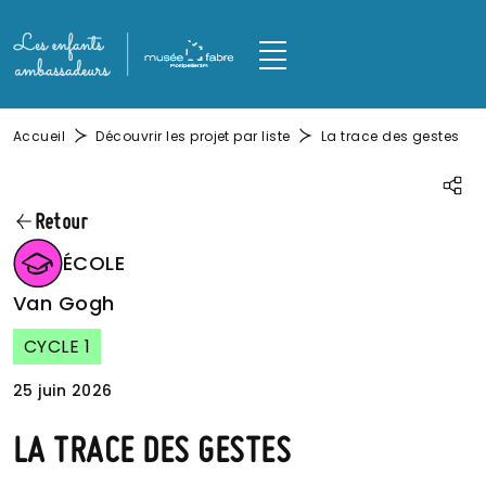
Aller au contenu principal
Panneau de gestion des cookies
M
Fil d'Ariane
Accueil
Découvrir les projet par liste
La trace des gestes
Parta
Retour
IMAGE
ÉCOLE
Van Gogh
CYCLE 1
25 juin 2026
LA TRACE DES GESTES