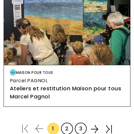
Image
MAISON POUR TOUS
Parcel PAGNOL
Ateliers et restitution Maison pour tous
Marcel Pagnol
Pagination
1
2
3
Page courante
Page
Page