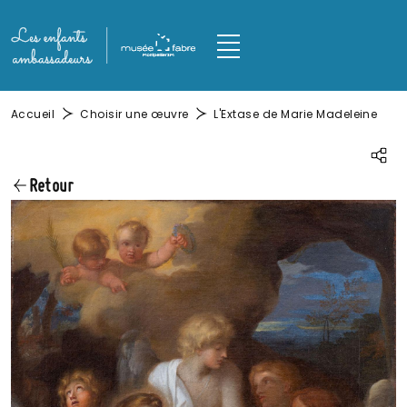
Aller au contenu principal
Panneau de gestion des cookies
M
Fil d'Ariane
Accueil
Choisir une œuvre
L'Extase de Marie Madeleine
Parta
Retour