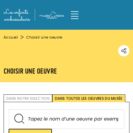
Aller au contenu principal
Panneau de gestion des cookies
M
Fil d'Ariane
Accueil
Choisir une oeuvre
Parta
CHOISIR UNE OEUVRE
DANS NOTRE SELECTION
DANS TOUTES LES OEUVRES DU MUSÉE