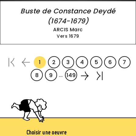
Buste de Constance Deydé
(1674-1679)
ARCIS Marc
Vers 1679
Pagination
1
2
3
4
5
6
7
Page courante
Page
Page
Page
Page
Page
Pag
8
9
149
…
Page
Page
Image
Pied de page (jaune)
Choisir une oeuvre