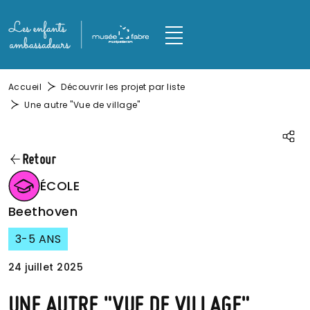
Aller au contenu principal
Panneau de gestion des cookies
M
Fil d'Ariane
Accueil
Découvrir les projet par liste
Une autre "Vue de village"
Parta
Retour
IMAGE
ÉCOLE
Beethoven
3-5 ANS
24 juillet 2025
UNE AUTRE "VUE DE VILLAGE"